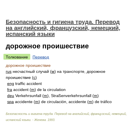
Безопасность и гигиена труда. Перевод
на английский, французский, немецкий,
испанский языки
дорожное проишествие
Толкование
Перевод
дорожное проишествие
rus
несчастный случай (
м
) на транспорте, дорожное
проишествие (
с
)
eng
traffic accident
fra
accident (
m
) de la circulation
deu
Verkehrsunfall (
m
), Straßenverkehrsunfall (
m
)
spa
accidente (
m
) de circulación, accidente (
m
) de tráfico
Безопасность и гигиена труда. Перевод на английский, французский, немецкий,
испанский языки. - Женева
.
1993
.