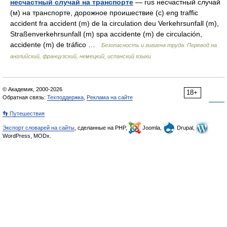
несчастный случай на транспорте
— rus несчастный случай
(м) на транспорте, дорожное проишествие (с) eng traffic
accident fra accident (m) de la circulation deu Verkehrsunfall (m),
Straßenverkehrsunfall (m) spa accidente (m) de circulación,
accidente (m) de tráfico …
Безопасность и гигиена труда. Перевод на
английский, французский, немецкий, испанский языки
© Академик, 2000-2026
18+
Обратная связь:
Техподдержка
,
Реклама на сайте
👣 Путешествия
Экспорт словарей на сайты
, сделанные на PHP,
Joomla,
Drupal,
WordPress, MODx.